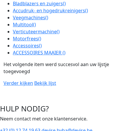
Bladblazers en zuigers
()
Accudruk- en hogedrukreinigers
()
Veegmachines
()
Multitool
()
Verticuteermachine
()
Motorfrees
()
Accessoires
()
ACCESSOIRES MAAIER
()
Het volgende item werd succesvol aan uw lijstje
toegevoegd
Verder kijken
Bekijk lijst
HULP NODIG?
Neem contact met onze klantenservice.
+32 (0) 12 74 19 63
devise.bvba@devise.be