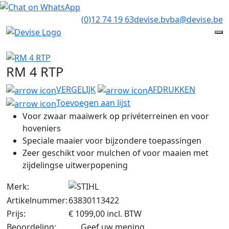
(0)12 74 19 63
devise.bvba@devise.be
RM 4 RTP
VERGELIJK
AFDRUKKEN
Toevoegen aan lijst
Voor zwaar maaiwerk op privéterreinen en voor
hoveniers
Speciale maaier voor bijzondere toepassingen
Zeer geschikt voor mulchen of voor maaien met
zijdelingse uitwerpopening
Merk:
Artikelnummer:
63830113422
Prijs:
€ 1099,00
incl. BTW
Beoordeling:
Geef uw mening